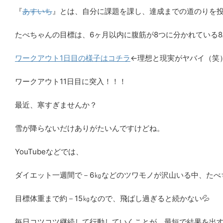
『
あすいち
』とは、自分に課題を課し、達成までの道のりを
たべちゃんの目標は、6ヶ月以内に腹筋が8つに分かれている
ワークアウト1日目の様子はコチラ
←理想と現実がヤバイ（笑
ワークアウト11日目に突入！！！
最近、寒すぎませんか？
雪が降らないだけありがたいんですけどね。
YouTubeなどでは、
ダイエット一週間で－6㎏などのツワモノが沢山いる中、たべ
目標体重まで約－15㎏なので、飛ばし過ぎると続かない💦
毎日コツコツ継続して行動していくことが、最短で結果を出