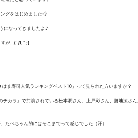
ングをはじめました💨
うになってきましたよ♪
ますが…
(´Д｀;)
 はま寿司人気ランキングベスト10」って見られた方いますか？
りのチカラ』で共演されている松本潤さん、上戸彩さん、勝地涼さ
が、たべちゃん的にはそこまでって感じでした（汗）