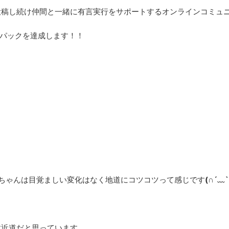
投稿し続け仲間と一緒に有言実行をサポートするオンラインコミュ
8パックを達成します！！
）
ちゃんは目覚ましい変化はなく地道にコツコツって感じです
(∩´﹏`
す近道だと思っています。