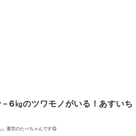
間で－6㎏のツワモノがいる！あすいち
ち
』運営のたべちゃんです😋