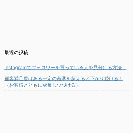
最近の投稿
Instagramでフォロワーを買っている人を見分ける方法！
顧客満足度はある一定の基準を超えると下がり続ける！
（お客様とともに成長しつづける）
SEO対策でホームページを上位表示しても集客ができるわ
けではない！（ホームページ集客の仕組み作り）
4ヶ月で体重－20㎏以上体脂肪率－10％以上痩せたのは環
境づくり！ダイエットの環境作り（あすいち）
仕事やプライベートで余裕が無いときこそ息抜きしよう！