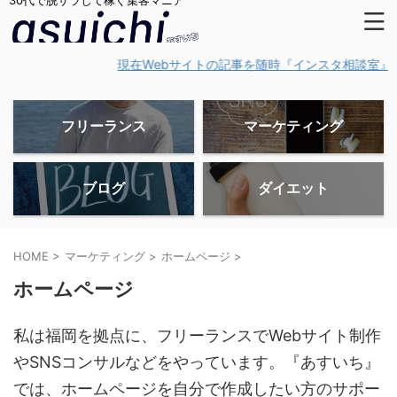
30代で脱サラして稼ぐ集客マニア
現在Webサイトの記事を随時『インスタ相談室』にリ
フリーランス
マーケティング
ブログ
ダイエット
HOME
>
マーケティング
>
ホームページ
>
ホームページ
私は福岡を拠点に、フリーランスでWebサイト制作
やSNSコンサルなどをやっています。『あすいち』
では、ホームページを自分で作成したい方のサポー