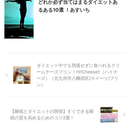
どれか必ず当てはまるダイエットあ
るある10選 ！あすいち
ダイエット中でも我慢せずに食べれるクリ
ームチーズプリン！Hi!Cheese!!（ハイチ
ーズ）（北九州市八幡西区/スイーツ/プリ
ン）
【睡眠とダイエットの関係】すぐできる睡
眠の質を高めるためのコツ2選！