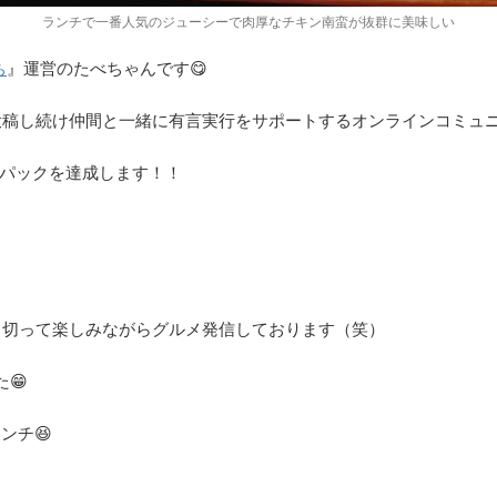
ランチで一番人気のジューシーで肉厚なチキン南蛮が抜群に美味しい
ち
』運営のたべちゃんです😋
投稿し続け仲間と一緒に有言実行をサポートするオンラインコミュ
8パックを達成します！！
）
り切って楽しみながらグルメ発信しております（笑）
😁
ンチ😆